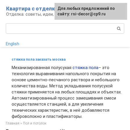
Перейти
Квартира с отделкой
Для любых предложений по
Для любых предложений по
к
Отделка: советы, идеи, материалы
сайту: rsi-decor@cp9.ru
сайту: rsi-decor@cp9.ru
контенту
Поиск:
English
стяжка пола заказать москва
Механизированная полусухая
стяжка пола
– это
технология выравнивания напольного покрытия на
основе цементно-песчаного раствора и небольшого
количества воды. Метод укладывания полусухой
стяжки применяется на любых площадях и объектах.
Автоматизированный процесс замешивания смеси
осуществляется станцией, а для увеличения
технических характеристик, в неё добавляются
фиброволокно и пластификаторы.
Главная
»
Пол и потолок