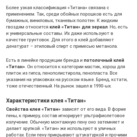
Более узкая классификация «Титана» связана с
применением. Так, среди обойных порошков есть для
бумажных, виниловых, тканевых полотен. К жидким
гвоздям относится
клей «Титан» для зеркал
. Но, есть
и универсальные составы. Их даже используют в
качестве грунтовок. Для этого в клей добавляют
денатурат – этиловый спирт с примесью метанола.
Есть в линейке продукции бренда и
потолочный клей
«Титан»
. Он относится к категории мастик, хорош для
плиток из гипса, пенополистирола, пенопласта. Все
указания на упаковках на русском языке. Бренд, кстати,
тоже отечественный. На рынок зашел в 1990-ых.
Характеристики клея «Титан»
Свойства клея «Титан»
зависят от его вида. В форме
пены, к примеру, состав игнорирует ультрафиолетовое
излучение. Обычную монтажную пену оно затемняет и
делает хрупкой. «Титан» же используют в уличных
работах. Если пену прикрывают штукатуркой и прочими