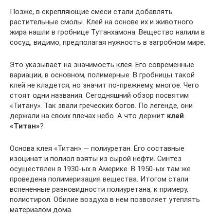
Позже, в скрепляющие смеси стали добавлять
растительные смолы. Клей на основе их и животного
жира нашли в гробнице Тутанхамона. Вещество налили в
сосуд, видимо, предполагая нужность в загробном мире.
Это указывает на значимость клея. Его современные
вариации, в основном, полимерные. В гробницы такой
клей не кладется, но значит по-прежнему, многое. Чего
стоят одни названия. Сегодняшний обзор посвятим
«Титану». Так звали греческих богов. По легенде, они
держали на своих плечах небо. А что держит
клей
«Титан»
?
Основа клея «Титан» — полиуретан. Его составные
изоцинат и полиол взяты из сырой нефти. Синтез
осуществлен в 1930-ых в Америке. В 1950-ых там же
проведена полимеризация вещества. Итогом стали
вспененные разновидности полиуретана, к примеру,
полистирол. Обилие воздуха в нем позволяет утеплять
материалом дома.