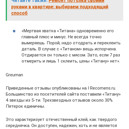
Читайте также:
Ремонт потолка своими
руками в квартире: выбираем подходящий
способ
«Мертвая хватка «Титана» одновременно его
главный плюс и минус. Не всегда точно
вымеряешь. Порой, надо отодрать и переклеить
деталь. В случае с «Титаном» вещь испорчена.
Отдирается он только с мясом. Зато, если 7 раз
отмерить и лишь 1 склеить, цены «Титану» нет».
Greuman
Приведенные отзывы опубликованы на I Recomens.ru.
Большинство из посетителей сайта поставили «Титану»
4 звезды из 5-ти. Трехзвездных отзывов около 30%.
Пятерок единичны.
Это характеризует отечественный клей, как твердого
середнячка. Он доступен, надежен, хоть и не является