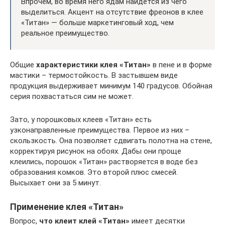
Впрочем, во время него ядам найдется из чего
выделиться. Акцент на отсутствие фреонов в клее
«Титан» — больше маркетинговый ход, чем
реальное преимущество.
Общие
характеристики клея «Титан»
в пене и в форме
мастики – термостойкость. В застывшем виде
продукция выдерживает минимум 140 градусов. Обойная
серия похвастаться сим не может.
Зато, у порошковых клеев «Титан» есть
узконаправленные преимущества. Первое из них –
скользкость. Она позволяет сдвигать полотна на стене,
корректируя рисунок на обоях. Дабы они проще
клеились, порошок «Титан» растворяется в воде без
образования комков. Это второй плюс смесей.
Высыхает они за 5 минут.
Применение клея «Титан»
Вопрос,
что клеит клей «Титан»
имеет десятки