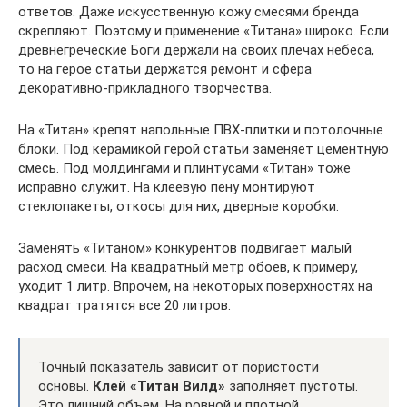
ответов. Даже искусственную кожу смесями бренда
скрепляют. Поэтому и применение «Титана» широко. Если
древнегреческие Боги держали на своих плечах небеса,
то на герое статьи держатся ремонт и сфера
декоративно-прикладного творчества.
На «Титан» крепят напольные ПВХ-плитки и потолочные
блоки. Под керамикой герой статьи заменяет цементную
смесь. Под молдингами и плинтусами «Титан» тоже
исправно служит. На клеевую пену монтируют
стеклопакеты, откосы для них, дверные коробки.
Заменять «Титаном» конкурентов подвигает малый
расход смеси. На квадратный метр обоев, к примеру,
уходит 1 литр. Впрочем, на некоторых поверхностях на
квадрат тратятся все 20 литров.
Точный показатель зависит от пористости
основы.
Клей «Титан Вилд»
заполняет пустоты.
Это лишний объем. На ровной и плотной