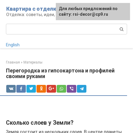
Перейти
Квартира с отделкой
Для любых предложений по
Для любых предложений по
к
Отделка: советы, идеи, материалы
сайту: rsi-decor@cp9.ru
сайту: rsi-decor@cp9.ru
контенту
Поиск:
English
Главная
»
Материалы
Перегородка из гипсокартона и профилей
своими руками
Сколько слоев у Земли?
Земля состоит из нескольких слоев. В центре планеты