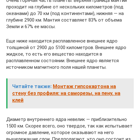
очень горячая часть планеты. Верхняя граница мантии
проходит на глубине от нескольких километров (под
океанами) до 70 км (под континентами), нижняя — на
глубине 2900 км. Мантия составляет 83% от объема
Земли и 67% ее массы.
Еще ниже находится расплавленное внешнее ядро
толщиной от 2900 до 5100 километров. Внешнее ядро
жидкое, то есть его вещество находится в
расплавленном состоянии. Внешнее ядро является
источником магнитного поля нашей планеты.
Читайте также:
Монтаж гипсокартона на
стену без профиля: на саморезы, на пену, на
клей
Диаметр внутреннего ядра невелик — приблизительно
1500 км. Скорее всего, оно твердое, так как испытывает
огромное давление, которое оказывают на него
вышележащие слои. Предполагают, что оно состоит из