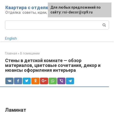
Перейти
Квартира с отделкой
Для любых предложений по
Для любых предложений по
к
Отделка: советы, идеи, материалы
сайту: rsi-decor@cp9.ru
сайту: rsi-decor@cp9.ru
контенту
Поиск:
English
Главная
»
В помещении
Стены в детской комнате — обзор
материалов, цветовые сочетания, декор и
нюансы оформления интерьера
Ламинат