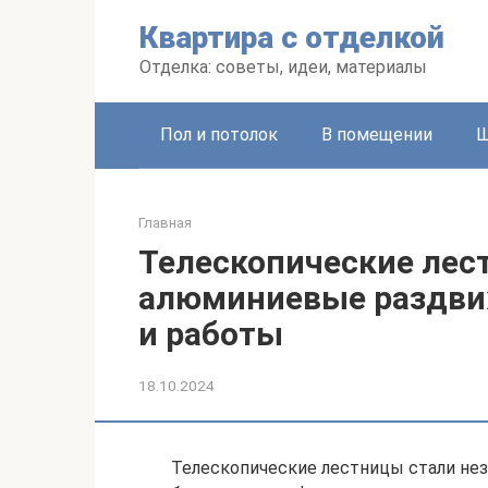
Перейти
Квартира с отделкой
к
контенту
Отделка: советы, идеи, материалы
Пол и потолок
В помещении
Ш
Главная
Телескопические лес
алюминиевые раздви
и работы
18.10.2024
Телескопические лестницы стали н