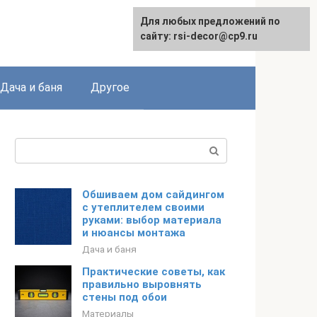
Для любых предложений по
Для любых предложений по
English
сайту: rsi-decor@cp9.ru
сайту: rsi-decor@cp9.ru
Дача и баня
Другое
Поиск:
Обшиваем дом сайдингом
с утеплителем своими
руками: выбор материала
и нюансы монтажа
Дача и баня
Практические советы, как
правильно выровнять
стены под обои
Материалы