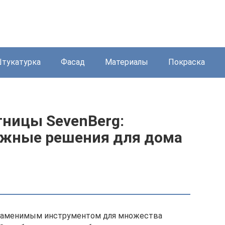
тукатурка
Фасад
Материалы
Покраска
тницы SevenBerg:
жные решения для дома
езаменимым инструментом для множества