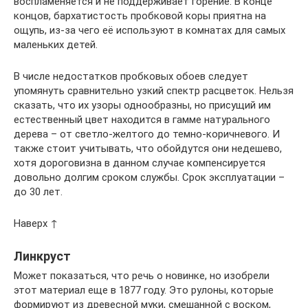
воспламеняется и не поддерживает горение. В конце
концов, бархатистость пробковой коры приятна на
ощупь, из-за чего её используют в комнатах для самых
маленьких детей.
В числе недостатков пробковых обоев следует
упомянуть сравнительно узкий спектр расцветок. Нельзя
сказать, что их узоры однообразны, но присущий им
естественный цвет находится в гамме натурального
дерева – от светло-желтого до темно-коричневого. И
также стоит учитывать, что обойдутся они недешево,
хотя дороговизна в данном случае компенсируется
довольно долгим сроком службы. Срок эксплуатации –
до 30 лет.
Наверх ↑
Линкруст
Может показаться, что речь о новинке, но изобрели
этот материал еще в 1877 году. Это рулоны, которые
формируют из древесной муки, смешанной с воском,