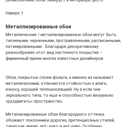
Великолепные обои: линкруст в интерьере, фото
Наверх ↑
Металлизированные обои
Металлические / металлизированные обои могут быть
тиснеными, черненными, протравленными, расписанными,
патинированными… Благодаря декоративному
разнообразию этот вид настенного покрытия –
фирменный прием многих известных дизайнеров.
Обои, покрытые слоем фольги, а именно их называют
металлическими, отличаются стойкостью к влаге,
износу, хорошей теплоизоляцией. Ну а если они
зеркального типа, то еще и способностью визуально
«раздвигать» пространство.
Металлизированные обои благородного оттенка
обожают поклонники дорогих, претенциозных стилей,
таких как ампир, арт-деко и арт-нуво. Особенно