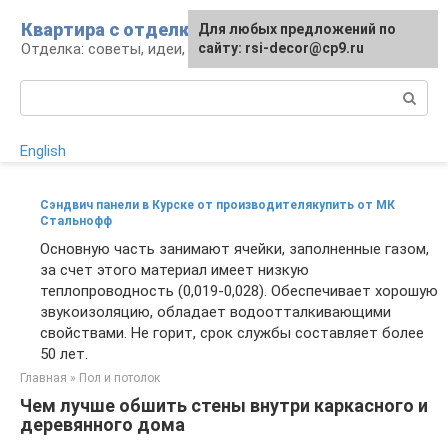
Перейти
Квартира с отделкой
Для любых предложений по
Для любых предложений по
к
Отделка: советы, идеи, материалы
сайту: rsi-decor@cp9.ru
сайту: rsi-decor@cp9.ru
контенту
Поиск:
English
Сэндвич панели в Курске от производителякупить от МК
Стальнофф
Основную часть занимают ячейки, заполненные газом,
за счет этого материал имеет низкую
теплопроводность (0,019-0,028). Обеспечивает хорошую
звукоизоляцию, обладает водоотталкивающими
свойствами. Не горит, срок службы составляет более
50 лет.
Главная
»
Пол и потолок
Чем лучше обшить стены внутри каркасного и
деревянного дома