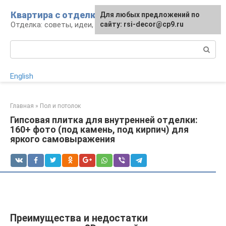
Перейти
Квартира с отделкой
Для любых предложений по
Для любых предложений по
к
Отделка: советы, идеи, материалы
сайту: rsi-decor@cp9.ru
сайту: rsi-decor@cp9.ru
контенту
Поиск:
English
Главная
»
Пол и потолок
Гипсовая плитка для внутренней отделки:
160+ фото (под камень, под кирпич) для
яркого самовыражения
Преимущества и недостатки