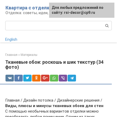
Перейти
Квартира с отделкой
Для любых предложений по
Для любых предложений по
к
Отделка: советы, идеи, материалы
сайту: rsi-decor@cp9.ru
сайту: rsi-decor@cp9.ru
контенту
Поиск:
English
Главная
»
Материалы
Тканевые обои: роскошь и шик текстур (34
фото)
Главная / Дизайн потолка / Дизайнерские решения /
Виды, плюсы и минусы тканевых обоев для стен
С помощью необычных вариантов отделки можно
преобразить любое помещение. Одним из таких